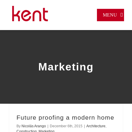
Skip
to
MENU
content
INICIO
QUIÉNES SOMOS
PRODUCTOS
Marketing
CONTACTO
PAGOS EN LÍNEA
Future proofing a modern home
By
Nicolás Arango
|
December 6th, 2015
|
Architecture
,
Construction
,
Marketing