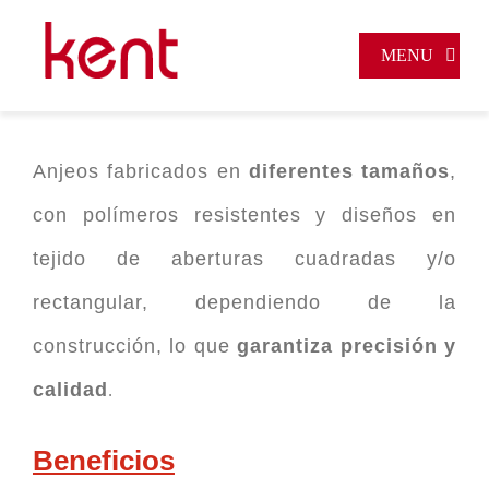
Skip
to
MENU
content
INICIO
QUIÉNES SOMOS
Anjeos fabricados en
diferentes tamaños
,
con polímeros resistentes y diseños en
PRODUCTOS
tejido de aberturas cuadradas y/o
CONTACTO
rectangular, dependiendo de la
PAGOS EN LÍNEA
construcción, lo que
garantiza precisión y
calidad
.
Beneficios